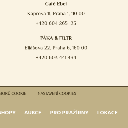
Café Ebel
Kaprova 11, Praha 1, 110 00
+420 604 265 125
PÁKA & FILTR
Eliášova 22, Praha 6, 160 00
+420 603 441 434
UBORŮ COOKIE
NASTAVENÍ COOKIES
SHOPY
AUKCE
PRO PRAŽÍRNY
LOKACE