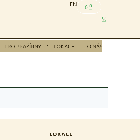
EN
0
PRO PRAŽÍRNY
LOKACE
O NÁS
LOKACE