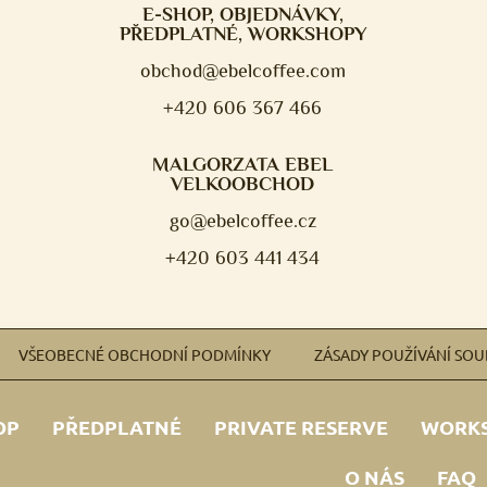
E-SHOP, OBJEDNÁVKY,
PŘEDPLATNÉ, WORKSHOPY
obchod@ebelcoffee.com
+420 606 367 466
MALGORZATA EBEL
VELKOOBCHOD
go@ebelcoffee.cz
+420 603 441 434
VŠEOBECNÉ OBCHODNÍ PODMÍNKY
ZÁSADY POUŽÍVÁNÍ SO
OP
PŘEDPLATNÉ
PRIVATE RESERVE
WORK
O NÁS
FAQ