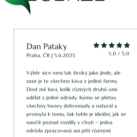
Rebeka Milerová
5.0 / 5.0
Praha, ČR | 8.5.2024
 jinde, ale
Lahodná káva za dobrou cenu. Pr
né farmy.
hvězdou Finca gesha black honey.
ruhů umí
nejdete zásadně po jihlavance, tak 
e pletou
doceníte její chuť. Kupuji si tak je
atural a
měsíčně, když jdu kolem Café Ebel a
eální, jak se
někdo nesnášíte hipsterské kavárn
– jedna
tohle místo doporučuji.
ůznými