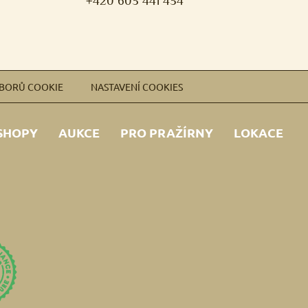
+420 603 441 434
UBORŮ COOKIE
NASTAVENÍ COOKIES
SHOPY
AUKCE
PRO PRAŽÍRNY
LOKACE