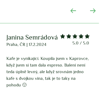
Kamila Ha
 / 5.0
5.0 / 5
Praha, ČR | 26.10.2023
rovce,
Nejlepší káva Geisha, kupujeme na domác
není
přípravu filtrované kávy i do automatu,
dno
obojí super! Naše oblíbená výběrovka,
dováží jí přímo z farmy, kde ji pěstují
ekologicky v lesích, a podporují tím i
farmáře. Milujeme a doporučujeme!