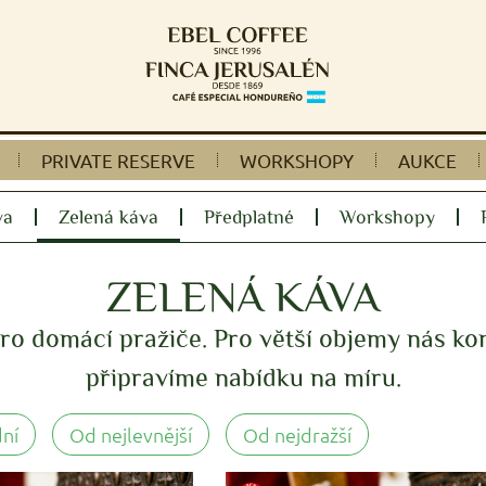
PRIVATE RESERVE
WORKSHOPY
AUKCE
va
Zelená káva
Předplatné
Workshopy
ZELENÁ KÁVA
o domácí pražiče. Pro větší objemy nás kon
připravíme nabídku na míru.
dní
Od nejlevnější
Od nejdražší