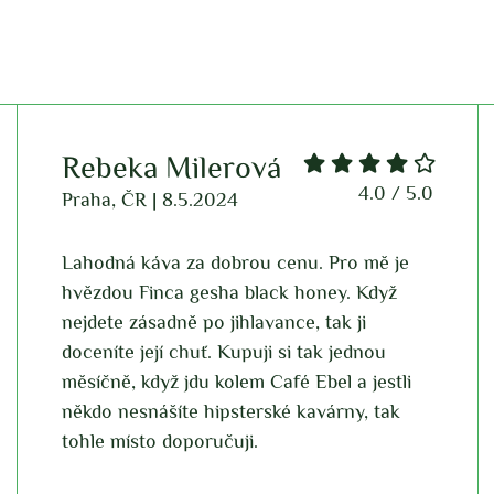
Janina Semrádová
4.0 / 5.0
5.0
Praha, ČR | 17.2.2024
o mě je
Kafe je vynikající. Koupila jsem v Kap
 Když
když jsem si tam dala espreso. Balení 
ji
teda úplně levný, ale když srovnám je
dnou
kafe s dvojkou vína, tak je to taky na
 jestli
pohodu 🙂
y, tak