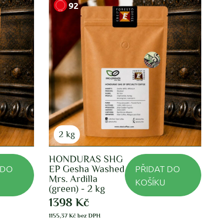
92
2 kg
HONDURAS SHG
 DO
PŘIDAT DO
EP Gesha Washed
Mrs. Ardilla
KOŠÍKU
(green) - 2 kg
1398
Kč
1155,37
Kč
bez DPH