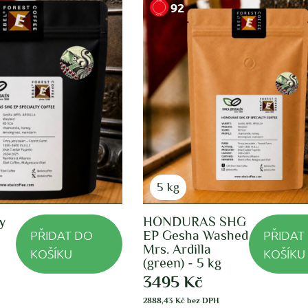
92
5 kg
y
HONDURAS SHG
PŘIDAT DO
PŘIDAT
EP Gesha Washed
Mrs. Ardilla
KOŠÍKU
KOŠÍKU
(green) - 5 kg
3495
Kč
2888,43
Kč
bez DPH