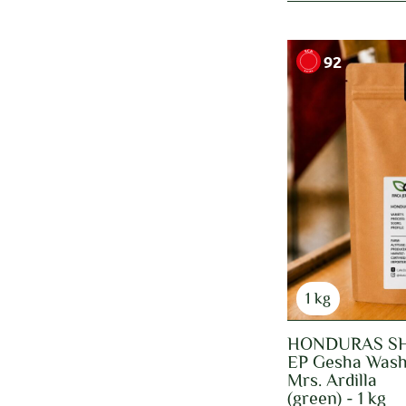
92
1 kg
HONDURAS S
EP Gesha Was
Mrs. Ardilla
(green) - 1 kg