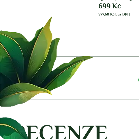
699
Kč
577,69
Kč
bez DPH
RECENZE