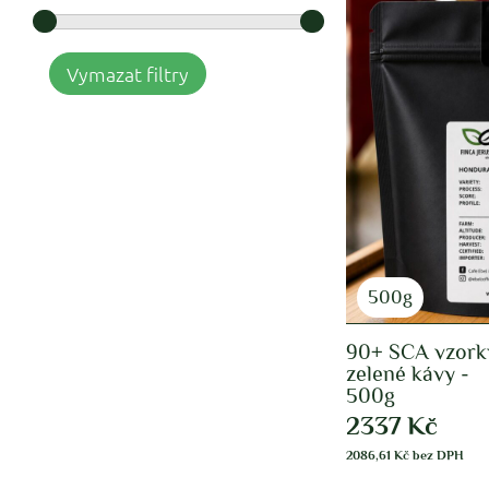
Vymazat filtry
500g
90+ SCA vzork
zelené kávy -
500g
2337
Kč
2086,61
Kč
bez DPH