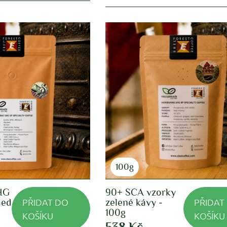
100g
HG
90+ SCA vzorky
PŘIDAT DO
PŘIDAT
hed
zelené kávy -
100g
KOŠÍKU
KOŠÍKU
538
Kč