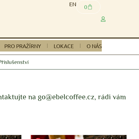
EN
0
PRO PRAŽÍRNY
LOKACE
O NÁS
Příslušenství
taktujte na go@ebelcoffee.cz, rádi vám