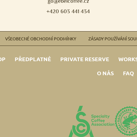
go@ebelcoffee.cz
+420 603 441 434
VŠEOBECNÉ OBCHODNÍ PODMÍNKY
ZÁSADY POUŽÍVÁNÍ SO
OP
PŘEDPLATNÉ
PRIVATE RESERVE
WORK
O NÁS
FAQ