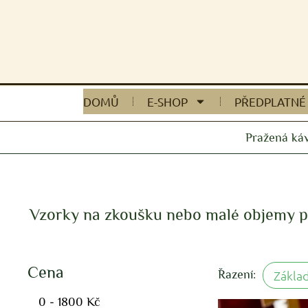
DOMŮ
E-SHOP
PŘEDPLATNÉ
Pražená ká
Vzorky na zkoušku nebo malé objemy pr
Cena
Řazení:
Zákla