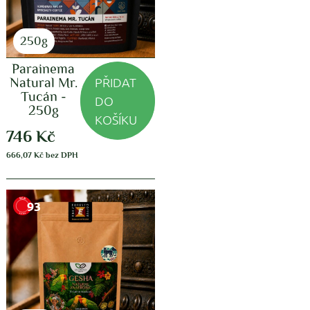
250g
Parainema
PŘIDAT
Natural Mr.
Tucán -
DO
250g
KOŠÍKU
746
Kč
666,07
Kč
bez DPH
93