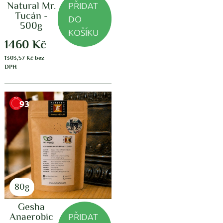
PŘIDAT
Natural Mr.
Tucán -
DO
500g
KOŠÍKU
1460
Kč
1303,57
Kč
bez
DPH
93
80g
Gesha
PŘIDAT
Anaerobic