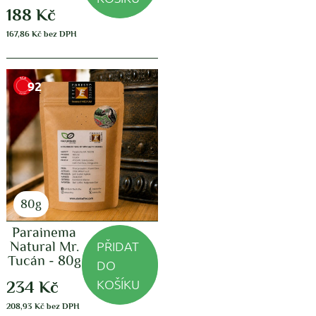
188
Kč
167,86
Kč
bez DPH
92
80g
Parainema
PŘIDAT
Natural Mr.
Tucán - 80g
DO
KOŠÍKU
234
Kč
208,93
Kč
bez DPH