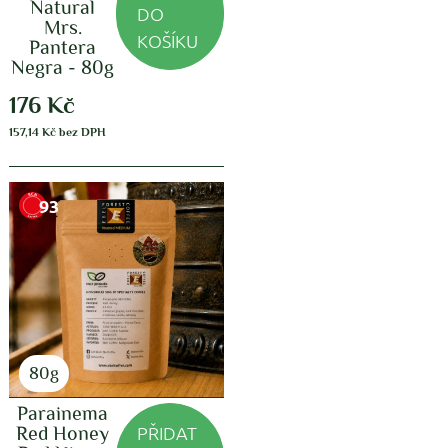
Natural
DO
Mrs.
KOŠÍKU
Pantera
Negra - 80g
176
Kč
157,14
Kč
bez DPH
93
80g
Parainema
PŘIDAT
Red Honey