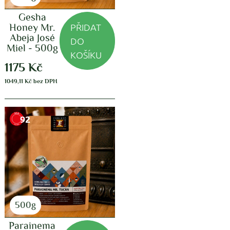
Gesha
PŘIDAT
Honey Mr.
Abeja José
DO
Miel - 500g
KOŠÍKU
1175
Kč
1049,11
Kč
bez DPH
92
500g
Parainema