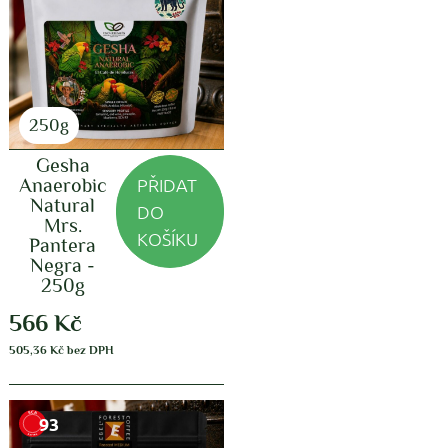
250g
Gesha
PŘIDAT
Anaerobic
Natural
DO
Mrs.
KOŠÍKU
Pantera
Negra -
250g
566
Kč
505,36
Kč
bez DPH
93