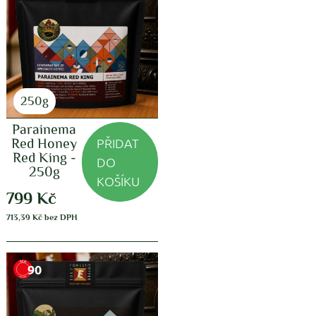
250g
Parainema
PŘIDAT
Red Honey
Red King -
DO
250g
KOŠÍKU
799
Kč
713,39
Kč
bez DPH
90