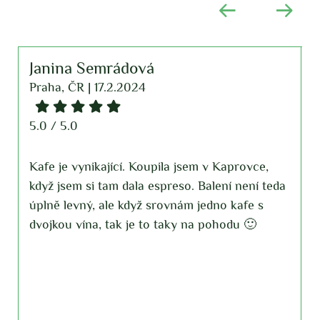
Janina Semrádová
T
Praha, ČR | 17.2.2024
P
5.0 / 5.0
4
Kafe je vynikající. Koupila jsem v Kaprovce,
K
když jsem si tam dala espreso. Balení není teda
E
úplně levný, ale když srovnám jedno kafe s
a
h,
dvojkou vína, tak je to taky na pohodu 🙂
j
h
t
s
C