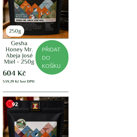
250g
Gesha
PŘIDAT
Honey Mr.
Abeja José
DO
Miel - 250g
KOŠÍKU
604
Kč
539,29
Kč
bez DPH
92