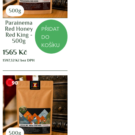
500g
Parainema
PŘIDAT
Red Honey
Red King -
DO
500g
KOŠÍKU
1565
Kč
1397,32
Kč
bez DPH
90
500g