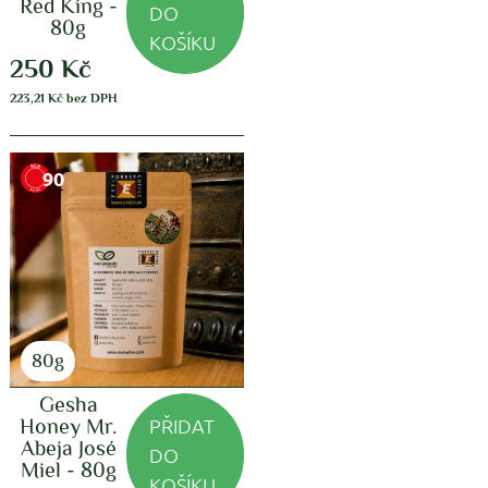
Red King -
DO
80g
KOŠÍKU
250
Kč
223,21
Kč
bez DPH
90
80g
Gesha
PŘIDAT
Honey Mr.
Abeja José
DO
Miel - 80g
KOŠÍKU