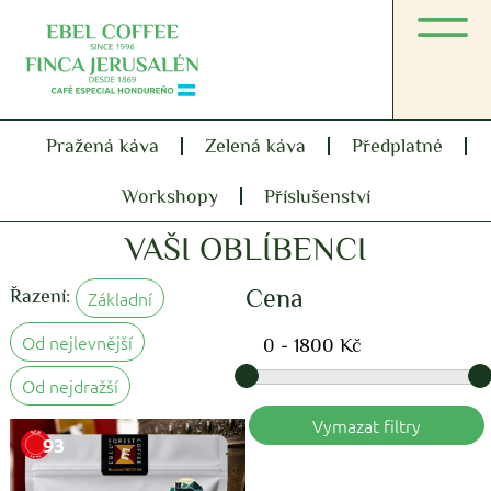
Pražená káva
Zelená káva
Předplatné
Workshopy
Příslušenství
VAŠI OBLÍBENCI
Cena
Řazení:
Základní
Od nejlevnější
Od nejdražší
Vymazat filtry
93