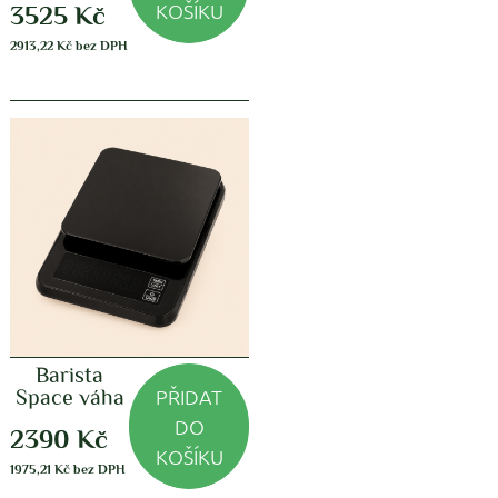
KOŠÍKU
3525
Kč
2913,22
Kč
bez DPH
Barista
PŘIDAT
Space váha
DO
2390
Kč
KOŠÍKU
1975,21
Kč
bez DPH