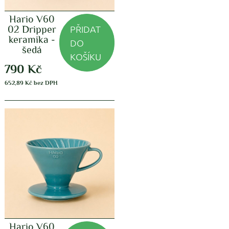
Hario V60
PŘIDAT
02 Dripper
keramika -
DO
šedá
KOŠÍKU
790
Kč
652,89
Kč
bez DPH
Hario V60