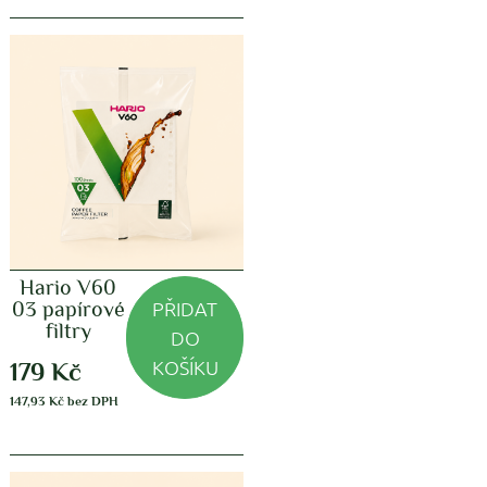
Hario V60
PŘIDAT
03 papírové
filtry
DO
KOŠÍKU
179
Kč
147,93
Kč
bez DPH