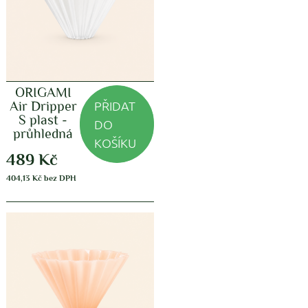
ORIGAMI
PŘIDAT
Air Dripper
S plast -
DO
průhledná
KOŠÍKU
489
Kč
404,13
Kč
bez DPH