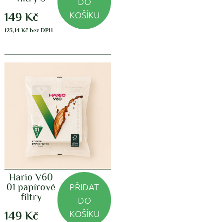
DO
KOŠÍKU
149
Kč
123,14
Kč
bez DPH
Hario V60
PŘIDAT
01 papírové
filtry
DO
KOŠÍKU
149
Kč