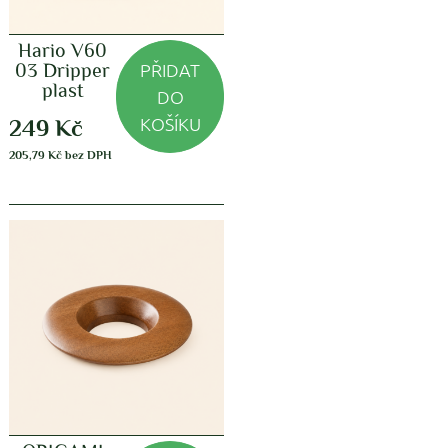
Hario V60
PŘIDAT
03 Dripper
plast
DO
KOŠÍKU
249
Kč
205,79
Kč
bez DPH