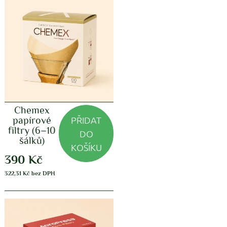
Chemex
PŘIDAT
papírové
filtry (6–10
DO
šálků)
KOŠÍKU
390
Kč
322,31
Kč
bez DPH