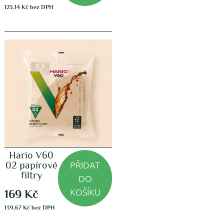
123,14
Kč
bez DPH
Hario V60
PŘIDAT
02 papírové
filtry
DO
KOŠÍKU
169
Kč
139,67
Kč
bez DPH