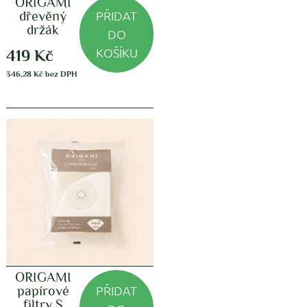
ORIGAMI
PŘIDAT
dřevěný
držák
DO
KOŠÍKU
419
Kč
346,28
Kč
bez DPH
ORIGAMI
PŘIDAT
papírové
filtry S