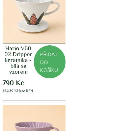
Hario V60
PŘIDAT
02 Dripper
keramika -
DO
bílá se
KOŠÍKU
vzorem
790
Kč
652,89
Kč
bez DPH