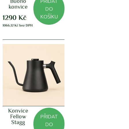
PŘIDAT
Buono
konvice
DO
KOŠÍKU
1290
Kč
1066,12
Kč
bez DPH
Konvice
PŘIDAT
Fellow
Stagg
DO