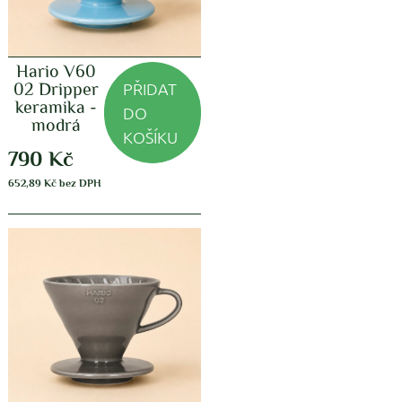
Hario V60
PŘIDAT
02 Dripper
keramika -
DO
modrá
KOŠÍKU
790
Kč
652,89
Kč
bez DPH