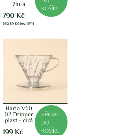
žlutá
KOŠÍKU
790
Kč
652,89
Kč
bez DPH
Hario V60
PŘIDAT
02 Dripper
plast - čirá
DO
KOŠÍKU
199
Kč