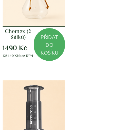
Chemex (6
PŘIDAT
šálků)
DO
1490
Kč
KOŠÍKU
1231,40
Kč
bez DPH