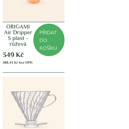
ORIGAMI
PŘIDAT
Air Dripper
S plast -
DO
růžová
KOŠÍKU
349
Kč
288,43
Kč
bez DPH