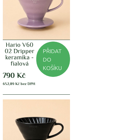
Hario V60
PŘIDAT
02 Dripper
keramika -
DO
fialová
KOŠÍKU
790
Kč
652,89
Kč
bez DPH