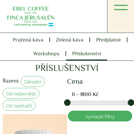
Pražená káva
Zelená káva
Předplatné
Workshopy
Příslušenství
PŘÍSLUŠENSTVÍ
Cena
Řazení:
Základní
Od nejlevnější
Od nejdražší
Vymazat filtry