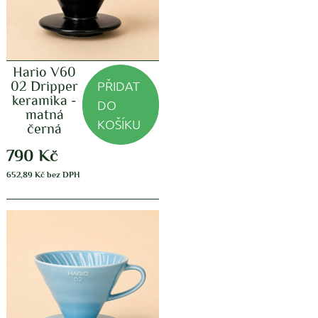
Hario V60
PŘIDAT
02 Dripper
keramika -
DO
matná
KOŠÍKU
černá
790
Kč
652,89
Kč
bez DPH