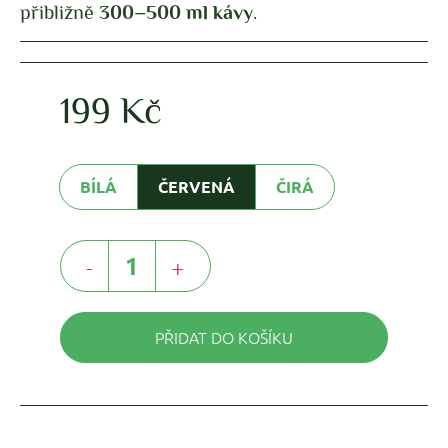
přibližně
300–500 ml kávy
.
199
Kč
BÍLÁ
ČERVENÁ
ČIRÁ
-
+
PŘIDAT DO KOŠÍKU