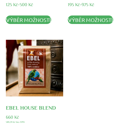
125
Kč
-
500
Kč
195
Kč
-
975
Kč
VÝBĚR MOŽNOSTÍ
VÝBĚR MOŽNOSTÍ
EBEL HOUSE BLEND
660
Kč
589,29
Kč
bez DPH