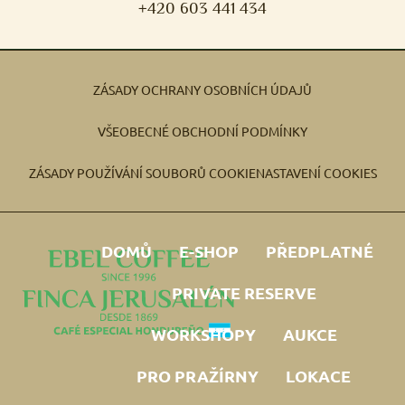
+420 603 441 434
ZÁSADY OCHRANY OSOBNÍCH ÚDAJŮ
VŠEOBECNÉ OBCHODNÍ PODMÍNKY
ZÁSADY POUŽÍVÁNÍ SOUBORŮ COOKIE
NASTAVENÍ COOKIES
DOMŮ
E-SHOP
PŘEDPLATNÉ
PRIVATE RESERVE
WORKSHOPY
AUKCE
PRO PRAŽÍRNY
LOKACE