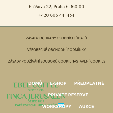
Eliášova 22, Praha 6, 160 00
+420 603 441 434
ZÁSADY OCHRANY OSOBNÍCH ÚDAJŮ
VŠEOBECNÉ OBCHODNÍ PODMÍNKY
ZÁSADY POUŽÍVÁNÍ SOUBORŮ COOKIE
NASTAVENÍ COOKIES
DOMŮ
E-SHOP
PŘEDPLATNÉ
PRIVATE RESERVE
WORKSHOPY
AUKCE